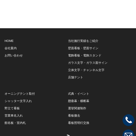
HOME
当社施行実績をご紹介
会社案内
壁面看板・壁面サイン
お問い合わせ
電飾看板・電飾スタンド
ガラス文字・ガラス面サイン
立体文字・チャンネル文字
店舗テント
オーニングテント取付
式典・イベント
シャッター文字入れ
懸垂幕・横断幕
野立て看板
選挙関連制作
営業車名入れ
看板撤去
館名板・室内札
看板照明灯交換
RSS