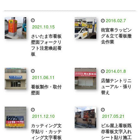
2016.02.7
2021.10.15
街宣車ラッピン
グ＆立て看板撤
さいたま市看板
去作業
壁面フォークリ
フト注意喚起看
板
2014.01.8
2011.06.11
店舗テントリニ
ューアル・張り
看板製作・取付
替え
壁面
2011.12.10
2017.05.21
カッティング文
ビル屋上看板既
字貼り・カッテ
存看板文字入れ
ィング文字看板
シート貼り施工