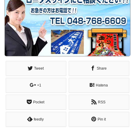
Tweet
Share
+1
Hatena
Pocket
RSS
feedly
Pin it