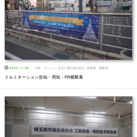
2020.11.29
式典・イベント
,
必見!! 施行例の紹介
,
懸垂幕・横断幕
イルミネーション告知・周知・PR横断幕