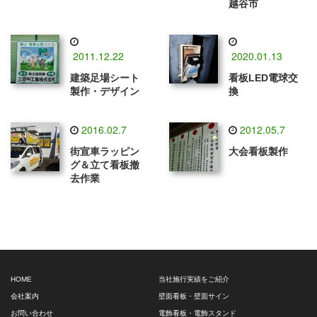
越谷市
2011.12.22
2020.01.13
建築足場シート
看板LED電球交
製作・デザイン
換
2016.02.7
2012.05.7
街宣車ラッピン
大会看板製作
グ＆立て看板撤
去作業
HOME
当社施行実績をご紹介
会社案内
壁面看板・壁面サイン
お問い合わせ
電飾看板・電飾スタンド