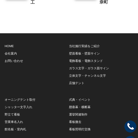
奈町
工
HOME
当社施行実績をご紹介
会社案内
壁面看板・壁面サイン
お問い合わせ
電飾看板・電飾スタンド
ガラス文字・ガラス面サイン
立体文字・チャンネル文字
店舗テント
オーニングテント取付
式典・イベント
シャッター文字入れ
懸垂幕・横断幕
野立て看板
選挙関連制作
営業車名入れ
看板撤去
館名板・室内札
看板照明灯交換