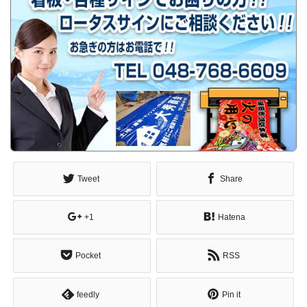
Tweet
Share
+1
Hatena
Pocket
RSS
feedly
Pin it