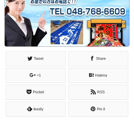
Tweet
Share
+1
Hatena
Pocket
RSS
feedly
Pin it