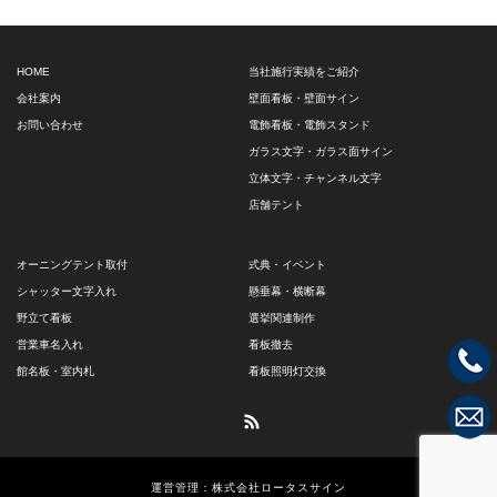
HOME
当社施行実績をご紹介
会社案内
壁面看板・壁面サイン
お問い合わせ
電飾看板・電飾スタンド
ガラス文字・ガラス面サイン
立体文字・チャンネル文字
店舗テント
オーニングテント取付
式典・イベント
シャッター文字入れ
懸垂幕・横断幕
野立て看板
選挙関連制作
営業車名入れ
看板撤去
館名板・室内札
看板照明灯交換
RSS
運営管理：株式会社ロータスサイン