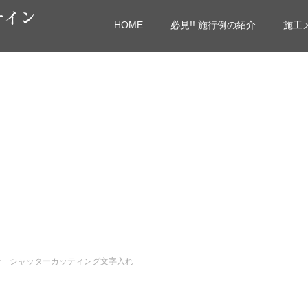
サイン
HOME
必見!! 施行例の紹介
施工
シャッターカッティング文字入れ