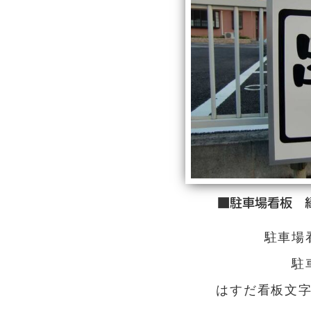
■駐車場看板 
駐車場看
駐
はすだ看板文