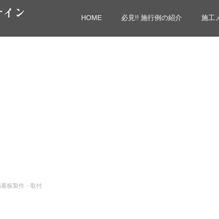
サイン
HOME
必見!! 施行例の紹介
施工
場看板製作・取付