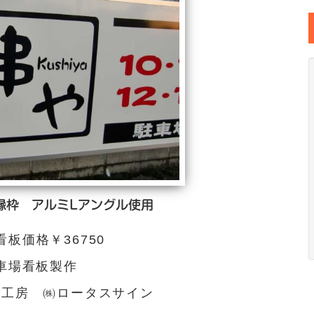
縁枠 アルミLアングル使用
板価格￥36750
車場看板製作
字工房 ㈱ロータスサイン