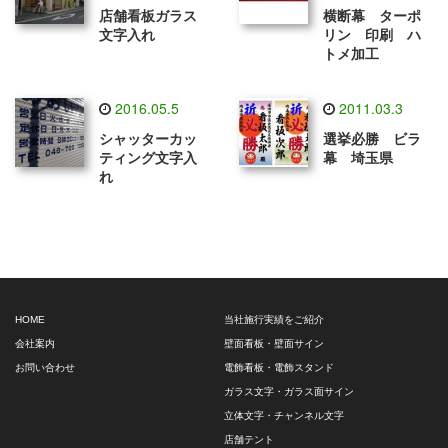
店舗看板ガラス
横断幕 ターポ
文字入れ
リン 印刷 ハ
トメ加工
2016.05.5
2011.03.3
シャッターカッ
選挙必勝 ビラ
ティング文字入
幕 埼玉県
れ
HOME
当社施行実績をご紹介
会社案内
壁面看板・壁面サイン
お問い合わせ
電飾看板・電飾スタンド
ガラス文字・ガラス面サイン
立体文字・チャンネル文字
店舗テント