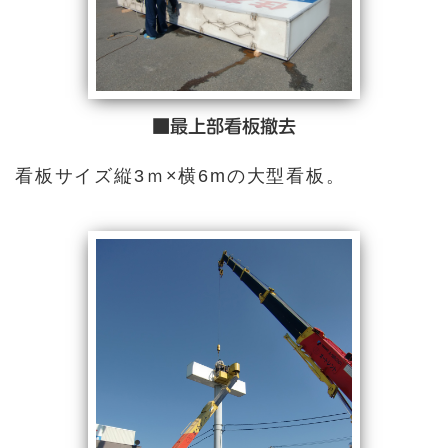
■最上部看板撤去
看板サイズ縦3ｍ×横6mの大型看板。