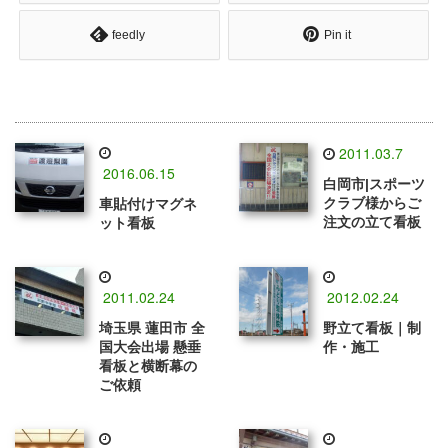
feedly
Pin it
2011.03.7
2016.06.15
白岡市|スポーツ
クラブ様からご
車貼付けマグネ
注文の立て看板
ット看板
2011.02.24
2012.02.24
埼玉県 蓮田市 全
野立て看板｜制
国大会出場 懸垂
作・施工
看板と横断幕の
ご依頼