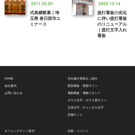
2011.02.20
2020.10.14
式典横断幕｜埼
提灯看板の劣化
玉県 春日部市エ
に伴い提灯看板
ミナース
のリニューアル
｜提灯文字入れ
看板
HOME
当社施行実績をご紹介
会社案内
壁面看板・壁面サイン
お問い合わせ
電飾看板・電飾スタンド
ガラス文字・ガラス面サイン
立体文字・チャンネル文字
店舗テント
オーニングテント取付
式典・イベント