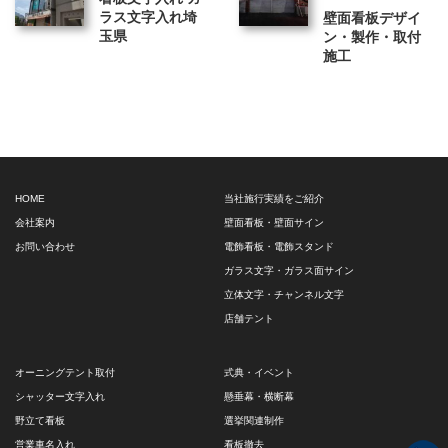
ラス文字入れ埼
壁面看板デザイ
玉県
ン・製作・取付
施工
HOME
当社施行実績をご紹介
会社案内
壁面看板・壁面サイン
お問い合わせ
電飾看板・電飾スタンド
ガラス文字・ガラス面サイン
立体文字・チャンネル文字
店舗テント
オーニングテント取付
式典・イベント
シャッター文字入れ
懸垂幕・横断幕
野立て看板
選挙関連制作
営業車名入れ
看板撤去