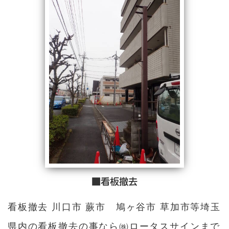
■看板撤去
看板撤去 川口市 蕨市 鳩ヶ谷市 草加市等埼玉
県内の看板撤去の事なら㈱ロータスサインまで