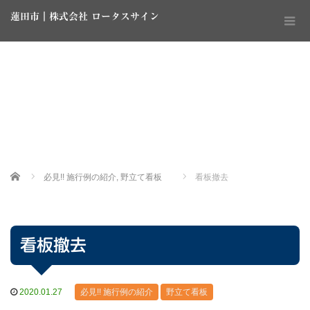
蓮田市｜株式会社 ロータスサイン
Home
必見!! 施行例の紹介
,
野立て看板
看板撤去
看板撤去
2020.01.27
必見!! 施行例の紹介
野立て看板