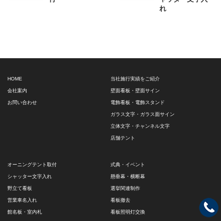
れ
HOME
当社施行実績をご紹介
会社案内
壁面看板・壁面サイン
お問い合わせ
電飾看板・電飾スタンド
ガラス文字・ガラス面サイン
立体文字・チャンネル文字
店舗テント
オーニングテント取付
式典・イベント
シャッター文字入れ
懸垂幕・横断幕
野立て看板
選挙関連制作
営業車名入れ
看板撤去
館名板・室内札
看板照明灯交換