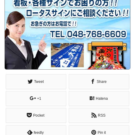
Tweet
Share
+1
Hatena
Pocket
RSS
feedly
Pin it