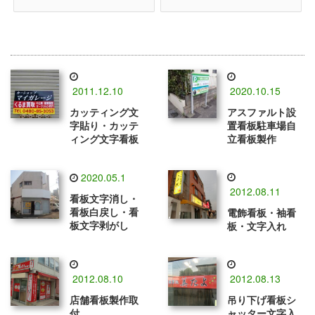
2011.12.10
2020.10.15
カッティング文
アスファルト設
字貼り・カッテ
置看板駐車場自
ィング文字看板
立看板製作
2020.05.1
2012.08.11
看板文字消し・
看板白戻し・看
電飾看板・袖看
板文字剥がし
板・文字入れ
2012.08.10
2012.08.13
店舗看板製作取
吊り下げ看板シ
付
ャッター文字入