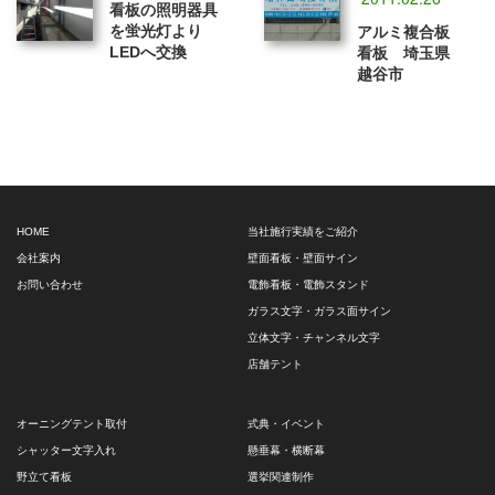
看板の照明器具
を蛍光灯より
アルミ複合板
LEDへ交換
看板 埼玉県
越谷市
HOME
当社施行実績をご紹介
会社案内
壁面看板・壁面サイン
お問い合わせ
電飾看板・電飾スタンド
ガラス文字・ガラス面サイン
立体文字・チャンネル文字
店舗テント
オーニングテント取付
式典・イベント
シャッター文字入れ
懸垂幕・横断幕
野立て看板
選挙関連制作