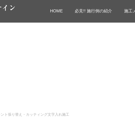
サイン
HOME
必見!! 施行例の紹介
施工
テント張り替え・カッティング文字入れ施工