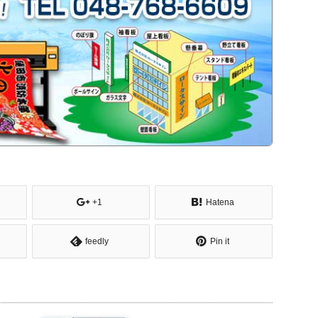
+1
Hatena
feedly
Pin it