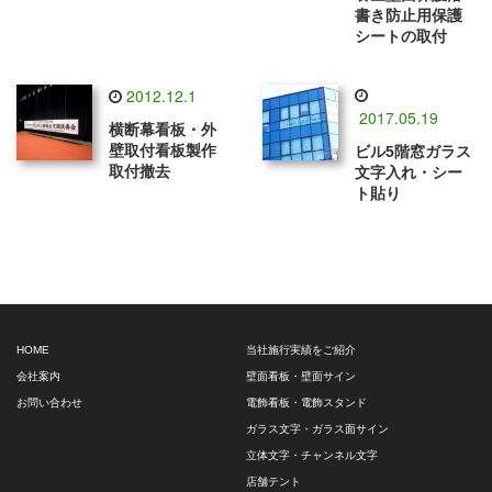
書き防止用保護
シートの取付
2012.12.1
2017.05.19
横断幕看板・外
壁取付看板製作
ビル5階窓ガラス
取付撤去
文字入れ・シー
ト貼り
HOME
当社施行実績をご紹介
会社案内
壁面看板・壁面サイン
お問い合わせ
電飾看板・電飾スタンド
ガラス文字・ガラス面サイン
立体文字・チャンネル文字
店舗テント